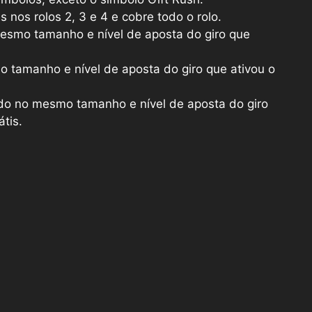
 nos rolos 2, 3 e 4 e cobre todo o rolo.
esmo tamanho e nível de aposta do giro que
o tamanho e nível de aposta do giro que ativou o
ado no mesmo tamanho e nível de aposta do giro
tis.