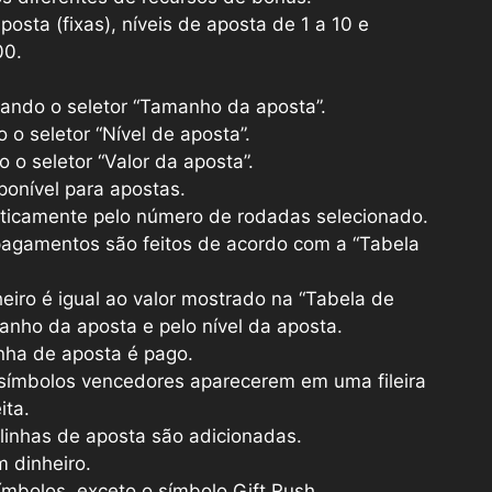
osta (fixas), níveis de aposta de 1 a 10 e
00.
ando o seletor “Tamanho da aposta”.
 o seletor “Nível de aposta”.
 o seletor “Valor da aposta”.
ponível para apostas.
aticamente pelo número de rodadas selecionado.
agamentos são feitos de acordo com a “Tabela
eiro é igual ao valor mostrado na “Tabela de
anho da aposta e pelo nível da aposta.
nha de aposta é pago.
símbolos vencedores aparecerem em uma fileira
ita.
 linhas de aposta são adicionadas.
 dinheiro.
ímbolos, exceto o símbolo Gift Rush.