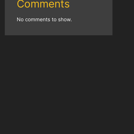
Comments
No comments to show.