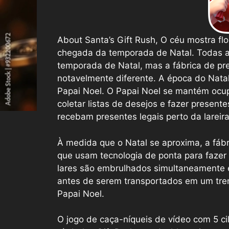
About Santa’s Gift Rush, O céu mostra fl
chegada da temporada de Natal. Todas a
temporada de Natal, mas a fábrica de p
notavelmente diferente. A época do Natal
Papai Noel. O Papai Noel se mantém ocu
coletar listas de desejos e fazer presente
recebam presentes legais perto da lareir
À medida que o Natal se aproxima, a fábr
que usam tecnologia de ponta para faze
lares são embrulhados simultaneamente e
antes de serem transportados em um tre
Papai Noel.
O jogo de caça-níqueis de vídeo com 5 cil