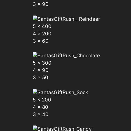
3 x 90
5 x 400
4 x 200
3 x 60
5 x 300
4 x 90
3 x 50
5 x 200
4 x 80
3 x 40